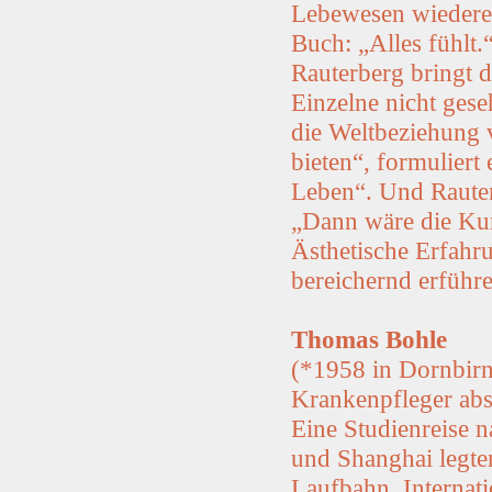
Lebewesen wiederer
Buch: „Alles fühlt
Rauterberg bringt di
Einzelne nicht gese
die Weltbeziehung 
bieten“, formuliert
Leben“. Und Rauter
„Dann wäre die Kun
Ästhetische Erfahr
bereichernd erführ
Thomas Bohle
(*1958 in Dornbirn
Krankenpfleger abs
Eine Studienreise n
und Shanghai legte
Laufbahn. Interna