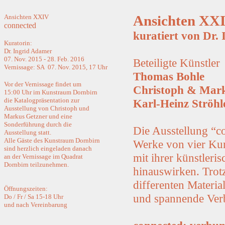
Ansichten XXIV
Ansichten XX
connected
kuratiert von Dr.
Kuratorin:
Dr. Ingrid Adamer
07. Nov. 2015 - 28. Feb. 2016
Beteiligte Künstler
Vernissage: SA 07. Nov. 2015, 17 Uhr
Thomas Bohle
Vor der Vernissage findet um
Christoph & Mark
15:00 Uhr im Kunstraum Dornbirn
die Katalogpräsentation zur
Karl-Heinz Ströhl
Ausstellung von Christoph und
Markus Getzner und eine
Sonderführung durch die
Die Ausstellung “c
Ausstellung statt.
Alle Gäste des Kunstraum Dornbirn
Werke von vier Kun
sind herzlich eingeladen danach
mit ihrer künstleri
an der Vernissage im Quadrat
Dornbirn teilzunehmen.
hinauswirken. Trot
differenten Materia
Öffnungszeiten:
und spannende Ver
Do / Fr / Sa 15-18 Uhr
und nach Vereinbarung