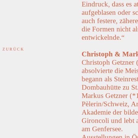
Eindruck, dass es a
aufgeblasen oder s
auch festere, zäher
die Formen nicht al
entwickelnde.“
Z U R Ü C K
Christoph & Mark
Christoph Getzner (
absolvierte die Mei
begann als Steinres
Dombauhütte zu St.
Markus Getzner (*1
Pèlerin/Schweiz, Ar
Akademie der bilde
Gironcoli und lebt
am Genfersee.
Ausstellungen in Ös