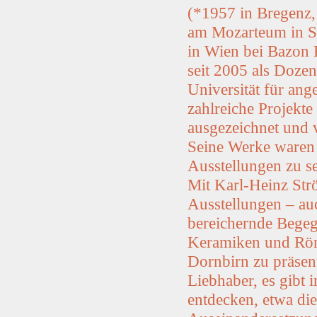
(*1957 in Bregenz, 
am Mozarteum in S
in Wien bei Bazon B
seit 2005 als Doze
Universität für ang
zahlreiche Projekt
ausgezeichnet und v
Seine Werke waren b
Ausstellungen zu s
Mit Karl-Heinz Strö
Ausstellungen – au
bereichernde Bege
Keramiken und Rö
Dornbirn zu präsent
Liebhaber, es gibt 
entdecken, etwa di