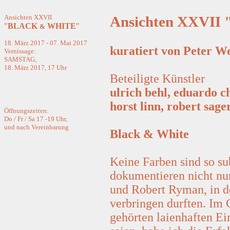
Ansichten XXVII
Ansichten XXVII 
"
BLACK
WHITE
"
&
18. März 2017 - 07. Mai 2017
kuratiert von Peter 
Vernissage:
SAMSTAG,
18. März 2017, 17 Uhr
Beteiligte Künstler
ulrich behl, eduardo ch
horst linn, robert sag
Öffnungszeiten:
Do / Fr / Sa 17 -19 Uhr,
und nach Vereinbarung
Black & White
Keine Farben sind so s
dokumentieren nicht nur
und Robert Ryman, in d
verbringen durften. Im 
gehörten laienhaften Ei