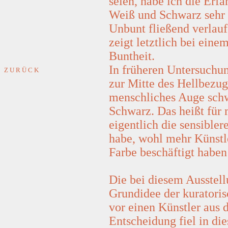
seien, habe ich die Erf
Weiß und Schwarz sehr 
Unbunt fließend verlauf
zeigt letztlich bei ein
Buntheit.
In früheren Untersuchun
Z U R Ü C K
zur Mitte des Hellbezug
menschliches Auge schwi
Schwarz. Das heißt für 
eigentlich die sensibler
habe, wohl mehr Künstle
Farbe beschäftigt haben
Die bei diesem Ausstel
Grundidee der kuratori
vor einen Künstler aus
Entscheidung fiel in di