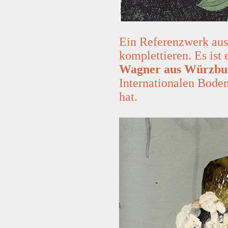
Ein Referenzwerk aus
komplettieren. Es ist
Wagner aus Würzbu
Internationalen Bod
hat.