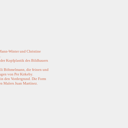
 Mann-Winter und Christine
.
 der Kopfplastik des Bildhauers
Ulli Böhmelmann, die feinen und
ngen von Per Kirkeby.
 in den Vordergrund. Die Form
en Malers Juan Martínez.