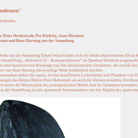
ondenzen"
iesbaden
, Peter Herkenrath, Per Kirkeby, Juan Martinez
oissant und Hans Hartung aus der Sammlung
 Werke aus der Sammlung Erhard Witzel haben sich die beiden Kuratorinnen Elvira
ie Ausstellung „Ansichten 33 – Korrespondenzen“ im Quadrart Dornbirn ausgesucht
n sind fasziniert und überzeugt von den zeichnerischen Elementen, die sowohl bei
beit von Hans Hartung das jeweilige Werk erzählerisch machen.
stwerken stehen die zarten, höchst detaillierten Lichtobjekte und Plastiken von 
ungen des Kölner Malers Peter Herkenrath als auch die kleinen sensiblen Zeichnu
keit treten die Monotypien des portugiesischen Malers José de Guimaraes besonders
t in der Ausstellung in eine spannende Korrespondenz mit den Köpfen des spanisch