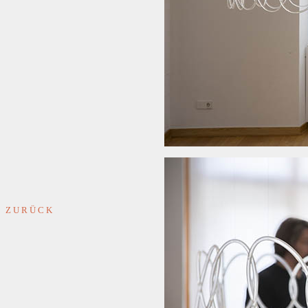
Z U R Ü C K