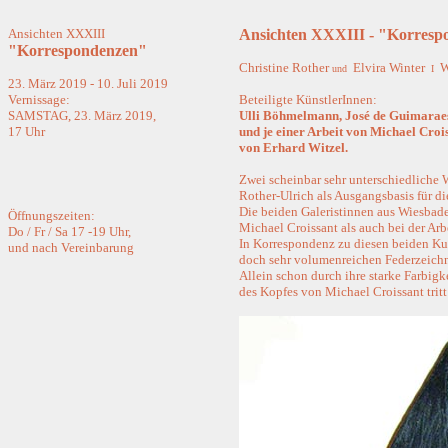
Ansichten XXXIII
Ansichten XXXIII - "Korresp
"Korrespondenzen"
Christine Rother
Elvira Winter
W
und
I
23. März 2019 - 10. Juli 2019
Vernissage:
Beteiligte KünstlerInnen:
SAMSTAG, 23. März 2019,
Ulli Böhmelmann, José de Guimaraes
17 Uhr
und je einer Arbeit von Michael Cr
von Erhard Witzel.
Zwei scheinbar sehr unterschiedliche
Rother-Ulrich als Ausgangsbasis für d
Die beiden Galeristinnen aus Wiesbade
Öffnungszeiten:
Michael Croissant als auch bei der Ar
Do / Fr / Sa 17 -19 Uhr,
In Korrespondenz zu diesen beiden Kun
und nach Vereinbarung
doch sehr volumenreichen Federzeichn
Allein schon durch ihre starke Farbig
des Kopfes von Michael Croissant trit