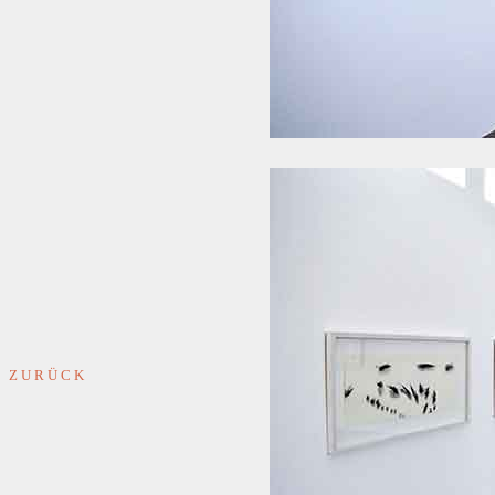
Z U R Ü C K