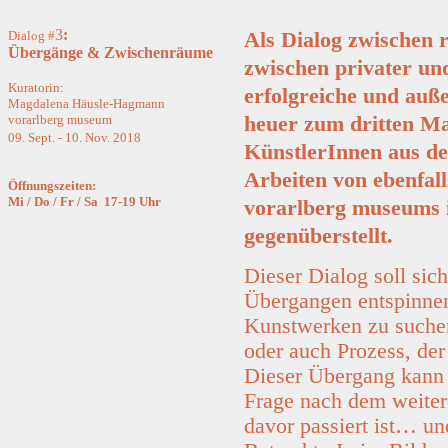
3
:
Als Dialog zwischen r
Dialog
#
Übergänge & Zwischenräume
zwischen privater und
Kuratorin:
erfolgreiche und auß
Magdalena Häusle-Hagmann
heuer zum dritten Ma
vorarlberg museum
09. Sept. - 10. Nov. 2018
KünstlerInnen aus d
Arbeiten von ebenfal
Öffnungszeiten:
Mi / Do / Fr / Sa 17-19 Uhr
vorarlberg museums i
gegenüberstellt.
Dieser Dialog soll si
Übergangen entspinnen
Kunstwerken zu suchen
oder auch Prozess, der
Dieser Übergang kann s
Frage nach dem weiter
davor passiert ist… und