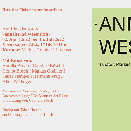
Herzliche Einladung zur
Ausstellung
Auf Einladung #o5
»annähernd wesentlich«
o2. April 2o22 bis
1o. Juli 2o22
Vernissage: o2.04., 17 bis 19 Uhr
Kurator:
Markus Grabher I Lustenau
Mit Kunst von:
Aurelia Bösch I Gabriele Bösch I
Gernot Bösch I Markus Grabher I
Tabea Hampel I Hermann Präg I
Alice Wellinger
Martinee am Sonntag, 15.o5., 1o Uhr
Buchvorstellung: "Der Mann in der Blüte"
und Lesung von Gabriele Bösch
Dialog mit Tabea Hampel
am Dienstag, o7.o6.2o22, 19 Uhr