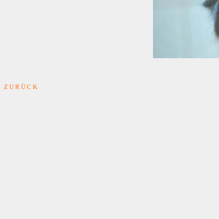
Z U R Ü C K