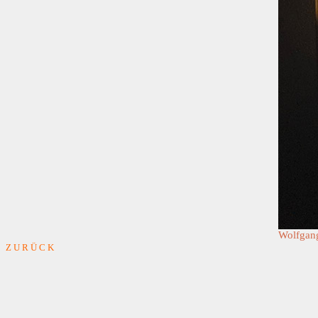
Wolfgan
Z U R Ü C K