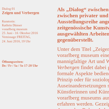
Als „Dialog“ zwischen
Dialog 01
Zeigen und Verbergen
zwischen privater und
Ausstellungsreihe ange
Kuratorin:
Kathrin Dünser
zeitgenössische Kuns
vorarlberg museum
ausgewählten Arbeite
25. Juni - 16. Oktober 2016
Vernissage:FREITAG,
gegenüberstellt.
24. Juni 2016, 19 Uhr
Unter dem Titel „Zeige
vorarlberg museum eine
mannigfaltige Art und
Öffnungszeiten:
Do / Fr / Sa / So 17-20 Uhr
Verbergen
findet dabei 
formale Aspekte bedien
Prinzip oder für soziolo
Auseinandersetzungen s
Künstlerinnen und Küns
vorarlberg museums aus
erfahren werden. Gezei